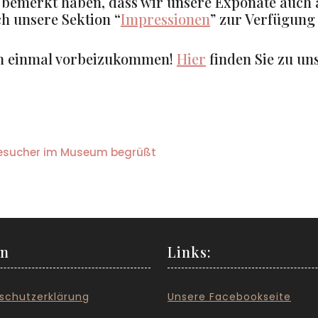
 bemerkt haben, dass wir unsere Exponate auch a
h unsere Sektion “
Impressionen
” zur Verfügung 
ach einmal vorbeizukommen!
Hier
finden Sie zu uns
Besucher im Museum begrüßt
en
Links:
schutzerklärung
Unsere Facebookseite