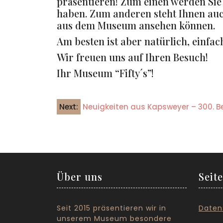
präsentieren! Zum einen werden Sie
haben. Zum anderen steht Ihnen auc
aus dem Museum ansehen können.
Am besten ist aber natürlich, einf
Wir freuen uns auf Ihren Besuch!
Ihr Museum “Fifty´s”!
Post
Next:
Neuigkeiten aus Kapsweyer – 300. 
navigation
Über uns
Seit
Seit 2015 präsentieren wir in
Daten
unserem Museum besondere