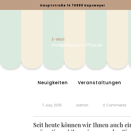
Skip
Hauptstraße 14 76889 Kapsweyer
to
content
E-Mail:
mail@museum-fiftys.de
Neuigkeiten
Veranstaltungen
7 July, 2015
admin
0 Comments
Seit heute können wir Ihnen auch e