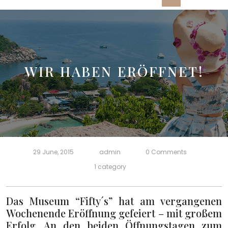
Open
Button
WIR HABEN ERÖFFNET!
29 June, 2015
admin
0 Comments
1 category
Das Museum “Fifty´s” hat am vergangenen
Wochenende Eröffnung gefeiert – mit großem
Erfolg. An den beiden Öffnungstagen zum