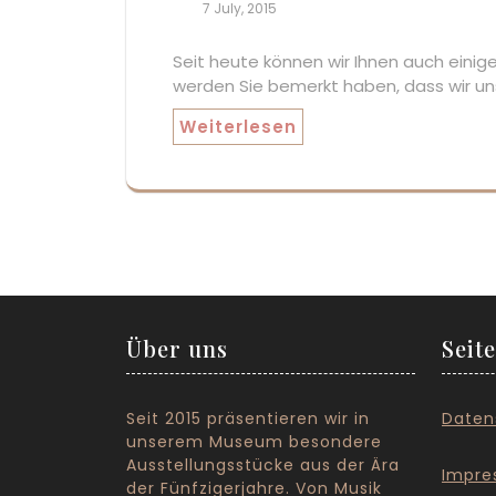
7 July, 2015
Seit heute können wir Ihnen auch eini
werden Sie bemerkt haben, dass wir un
Weiterlesen
Über uns
Seit
Seit 2015 präsentieren wir in
Daten
unserem Museum besondere
Ausstellungsstücke aus der Ära
I
mpre
der Fünfzigerjahre. Von Musik