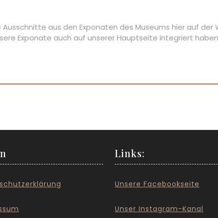
ge Ausschnitte aus den Exponaten des Museums hier auf der
sere Exponate auch auf unserer Hauptseite integriert habe
en
Links:
schutzerklärung
Unsere Facebookseite
ssum
Unser Instagram-Kanal