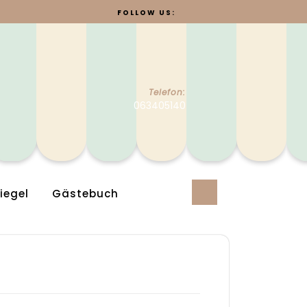
FOLLOW US:
Telefon:
063405140
iegel
Gästebuch