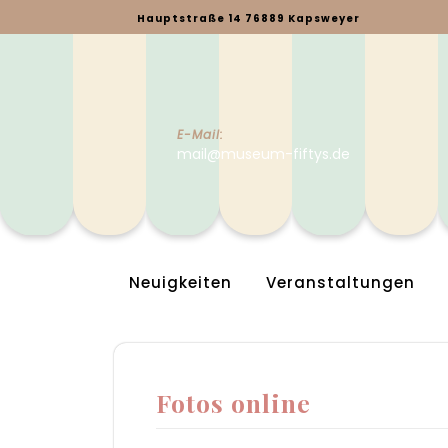
Skip
Hauptstraße 14 76889 Kapsweyer
to
content
E-Mail:
mail@museum-fiftys.de
Neuigkeiten
Veranstaltungen
Fotos online